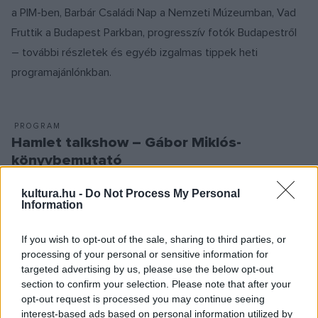
a PIM-ben, Barbár Családi Nap a Nemzeti Múzeumban, Vad
Fruttik a Budapest Parkban, progresszív fotók Budapestről
– további részletek és egyéb izgalmas tippek heti
programajánlónkban.
PROGRAM
Hamlet talkshow – Gábor Miklós-
könyvbemutató
kultura.hu -
Do Not Process My Personal
Information
EZEN A NAPON TÖRTÉNT
Április 7-én történt
If you wish to opt-out of the sale, sharing to third parties, or
„Csak akkor hihetjük magunkat jónak egy szerepben, ha
processing of your personal or sensitive information for
megvan bennünk az önmagunkkal való találkozás pihentető,
targeted advertising by us, please use the below opt-out
section to confirm your selection. Please note that after your
simogató érzése. Az igazi alakítás mindig a szabadság laza
opt-out request is processed you may continue seeing
érzésével jár” – fogalmazta az 1919. április 7-én született –
interest-based ads based on personal information utilized by