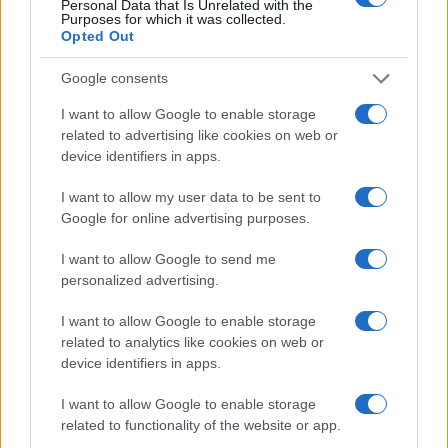
Personal Data that Is Unrelated with the
díjas színésznő, érdemes művész, a Thália Színház tagja.
Purposes for which it was collected.
Opted Out
Pályafutása során többek között a Nemzeti Színházban, a
József Attila Színházban, a kaposvári Csiky Gergely
Google consents
Színházban és a Vidám Színpadon játszott, de a Pizzás, a
I want to allow Google to enable storage
Kalózok, a Szőke kóla és az El a kezekkel a Papámtól! című
related to advertising like cookies on web or
filmekben is láthattuk.
device identifiers in apps.
I want to allow my user data to be sent to
Google for online advertising purposes.
SZÍNPAD
Meghalt Harkányi Endre
I want to allow Google to send me
Elhunyt Harkányi Endre, Kossuth- és Jászai Mari-díjas
personalized advertising.
színművész, érdemes és kiváló művész, a Halhatatlanok
I want to allow Google to enable storage
Társulatának örökös tagja, aki március 26-án ünnepelhette
related to analytics like cookies on web or
volna 91. születésnapját. A művészt a Vígszínház saját
device identifiers in apps.
halottjának tekinti.
I want to allow Google to enable storage
related to functionality of the website or app.
PORTRÉ