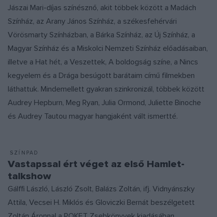
Jászai Mari-díjas színésznő, akit többek között a Madách
Színház, az Arany János Színház, a székesfehérvári
Vörösmarty Színházban, a Bárka Színház, az Új Színház, a
Magyar Színház és a Miskolci Nemzeti Színház előadásaiban,
illetve a Hat hét, a Veszettek, A boldogság színe, a Nincs
kegyelem és a Drága besúgott barátaim című filmekben
láthattuk. Mindemellett gyakran szinkronizál, többek között
Audrey Hepburn, Meg Ryan, Julia Ormond, Juliette Binoche
és Audrey Tautou magyar hangjaként vált ismertté.
SZÍNPAD
Vastapssal ért véget az első Hamlet-
talkshow
Gálffi László, László Zsolt, Balázs Zoltán, ifj. Vidnyánszky
Attila, Vecsei H. Miklós és Gloviczki Bernát beszélgetett
Zoltán Áronnal a POKET Zsebkönyvek kiadásában