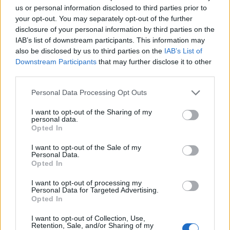
és 1998-ban elhunyt – Kossuth-díjas színművész, Gábor
us or personal information disclosed to third parties prior to
your opt-out. You may separately opt-out of the further
Miklós, akit többek között a Nemzeti Színház, a Madách
disclosure of your personal information by third parties on the
Színház és a kecskeméti Katona József Színház
IAB’s list of downstream participants. This information may
előadásaiban, valamint a Budapesti tavasz, az Ősbemutató,
also be disclosed by us to third parties on the
IAB’s List of
Downstream Participants
that may further disclose it to other
a Keserű igazság, a Rettenetes szülők és a Kertes házak
third parties.
utcája című filmekben láthattunk.
Please note that this website/app uses one or more Google
Personal Data Processing Opt Outs
services and may gather and store information including but
MAGYAR ELSŐK
not limited to your visit or usage behaviour. You may click to
I want to opt-out of the Sharing of my
FILM
personal data.
grant or deny consent to Google and its third-party tags to
Ludas Matyi mint a népnevelés eszköze
Opted In
use your data for below specified purposes in below Google
Az első magyar színes filmet, a Ludas Matyit éppen
consent section.
I want to opt-out of the Sale of my
Personal Data.
hetvenöt évvel ezelőtt, 1950-ben mutatták be.
Opted In
I want to opt-out of processing my
Personal Data for Targeted Advertising.
EZEN A NAPON TÖRTÉNT
Opted In
Április 7-én történt
I want to opt-out of Collection, Use,
1974-ben ezen a napon született Gubás Gabi Jászai Mari-
Retention, Sale, and/or Sharing of my