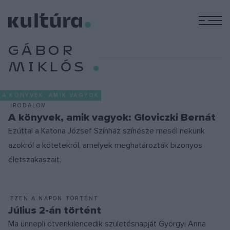
M
GÁBOR
MIKLÓS
A KÖNYVEK, AMIK VAGYOK
IRODALOM
A könyvek, amik vagyok: Gloviczki Bernát
Ezúttal a Katona József Színház színésze mesél nekünk
azokról a kötetekről, amelyek meghatározták bizonyos
életszakaszait.
EZEN A NAPON TÖRTÉNT
Július 2-án történt
Ma ünnepli ötvenkilencedik születésnapját Györgyi Anna