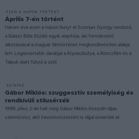
EZEN A NAPON TÖRTÉNT
Április 7-én történt
Három éve ezen a napon hunyt el Szomjas György rendező,
a Balázs Béla Stúdió egyik alapítója, aki formabontó
alkotásaival a magyar filmtörténet megkerülhetetlen alakja
lett. Legismertebb darabjai a Kopaszkutya, a Roncsfilm és a
Talpuk alatt fütyül a szél.
SZÍNPAD
Gábor Miklós: szuggesztív személyiség és
rendkívüli stílusérzék
1998. július 2-án halt meg Gábor Miklós Kossuth-díjas
színművész, akit írásművészetéért is díjjal ismertek el.