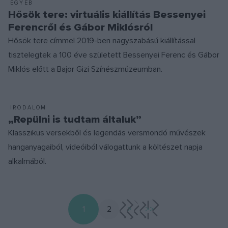
EGYÉB
Hősök tere: virtuális kiállítás Bessenyei
Ferencről és Gábor Miklósról
Hősök tere címmel 2019-ben nagyszabású kiállítással
tisztelegtek a 100 éve született Bessenyei Ferenc és Gábor
Miklós előtt a Bajor Gizi Színészmúzeumban.
IRODALOM
„Repülni is tudtam általuk”
Klasszikus versekből és legendás versmondó művészek
hanganyagaiból, videóiból válogattunk a költészet napja
alkalmából.
1
2
>
>>