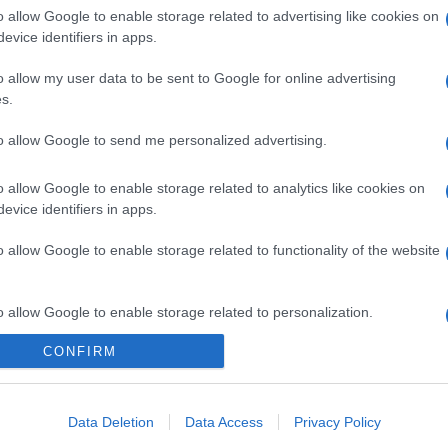
o allow Google to enable storage related to advertising like cookies on
lójáról és ami belőle
megoldásaira fókuszálva máj
evice identifiers in apps.
 címmel konferenciát
MMA Művészetelméleti és
o allow my user data to be sent to Google for online advertising
s.
 Kutatóintézet (MMA MMKI) a
óban. A rendezvény élőben
to allow Google to send me personalized advertising.
 kutatóintézet YouTube-
o allow Google to enable storage related to analytics like cookies on
evice identifiers in apps.
o allow Google to enable storage related to functionality of the website
EGYÉB
ncia Szabó Magda
Konferencia a női f
éről
mibenlétéről
o allow Google to enable storage related to personalization.
dalomtudósok veszik górcső
Létezik-e női filozófia? Erről
CONFIRM
o allow Google to enable storage related to security, including
 írónő irodalmi munkásságát
szervez konferenciát a Magya
cation functionality and fraud prevention, and other user protection.
csészettudományi Karán
Társaság március 24–25-én.
n és 31-én.
Data Deletion
Data Access
Privacy Policy