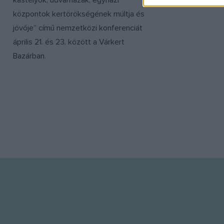
kastélyok, udvarházak, egyházi
központok kertörökségének múltja és
jövője” című nemzetközi konferenciát
április 21. és 23. között a Várkert
Bazárban.