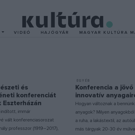
T
VIDEÓ
HAJÓGYÁR
MAGYAR KULTÚRA M
EGYÉB
észeti és
Konferencia a jövő
éneti konferenciát
innovatív anyagair
k Eszterházán
Hogyan változnak a bennünk
indított, immár
anyagok? Milyen anyagokból
é vált konferenciasorozat
a ruha, a lakástextil, az autó
hály professzor (1919–2017),
más tárgyak 20-30 év múlva