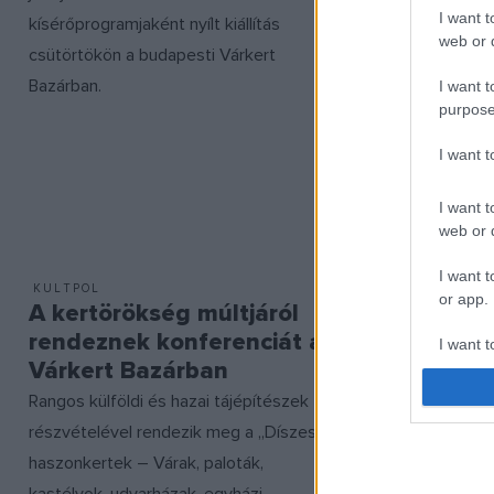
I want t
század fordu
kísérőprogramjaként nyílt kiállítás
web or d
következett
csütörtökön a budapesti Várkert
szervez az 
Bazárban.
I want t
purpose
Módszertani
Pesti Vigad
I want 
követhető a
csatornáján.
I want t
web or d
I want t
KULTPOL
EGYÉB
or app.
A kertörökség múltjáról
Konfere
rendeznek konferenciát a
életműv
I want t
Várkert Bazárban
Kortárs iro
I want t
Rangos külföldi és hazai tájépítészek
alá a magyar
authenti
részvételével rendezik meg a „Díszes
az ELTE Böl
haszonkertek – Várak, paloták,
március 30-á