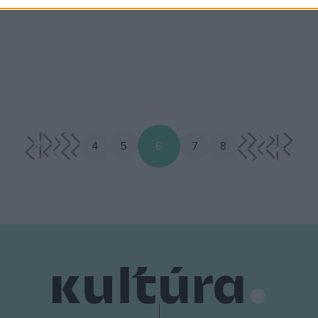
<<
<
4
5
6
7
8
>
>>