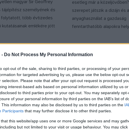
yetlen magyar Sir Geoffrey
esetleg már a közeljövőben?
as tájépítész személyének és
szerepet játszik a dizájn és 
folytatott, több évtizedes
anyaghasználat a gazdaság
i kutatásainak emlékére jött
fenntarthatóbb alapokra he
 -
Do Not Process My Personal Information
to opt-out of the sale, sharing to third parties, or processing of your per
EGYÉB
formation for targeted advertising by us, please use the below opt-out s
a Rendezvény
Kiállítás és nemzet
r selection. Please note that after your opt-out request is processed y
 konferencia
konferencia a
eing interest-based ads based on personal information utilized by us or
ja
múmiakutatás
disclosed to third parties prior to your opt-out. You may separately opt-
eredményeiről
losure of your personal information by third parties on the IAB’s list of
ó rendezvényszervezés,
. This information may also be disclosed by us to third parties on the
IA
2022. május 16–20. között 
rmátumú események, a
Participants
that may further disclose it to other third parties.
konferenciát rendeznek az 
koncertek visszatérése és a
 that this website/app uses one or more Google services and may gath
múmiakutatásról a Magyar
s világbajnokság szervezése
including but not limited to your visit or usage behaviour. You may click 