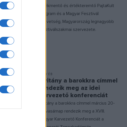
értékmentő és értékteremtő PajtaKult
us 31-én.
program és a Magyar Fesztivál
Szövetség, Magyarország legnagyobb
fesztiválszakmai szervezete.
EGYÉB
ilozófia
Nyitány a barokkra címmel
rendezik meg az idei
karvezető konferenciát
 a témáról
Nyitány a barokkra címmel március 20-
r Filozófiai
án, vasárnap rendezik meg a XVIII.
Magyar Karvezető Konferenciát a