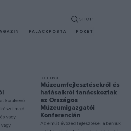
SHOP
AGAZIN
PALACKPOSTA
POKET
KULTPOL
Múzeumfejlesztésekről és
ól
hatásaikról tanácskoztak
az Országos
et körülvevő
Múzeumigazgatói
 készül majd
Konferencián
ülés vagy
Az elmúlt évtized fejlesztései, a bennük
 vagy