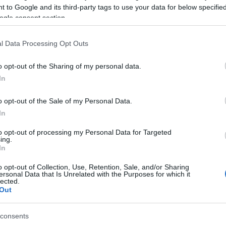
Természettudományi Múzeu
 május 31-én, a Magyar
 to Google and its third-party tags to use your data for below specifi
ogle consent section.
Magyar-Egyiptomi Baráti Tár
Program Alapítvány
támogatásával. Ehhez kapcso
konferenciáján.
l Data Processing Opt Outs
az örökkévalóságba – az eg
múmiák titkai című kamarakiál
o opt-out of the Sharing of my personal data.
In
o opt-out of the Sale of my Personal Data.
In
EGYÉB
to opt-out of processing my Personal Data for Targeted
etlen múlt –
Rendezvény ReSta
ing.
In
nciát szervez az
– Ismét összegyűli
észetelméleti és
hazai rendezvénys
o opt-out of Collection, Use, Retention, Sale, and/or Sharing
ersonal Data that Is Unrelated with the Purposes for which it
tani
A Magyar Turisztikai Progra
lected.
Out
ntézete
ismét megrendezi Rendezvé
n Befejezetlen múlt –
konferenciáját a teljes rend
consents
ti konferencia a XIX. és XX.
problémáira és annak lehet