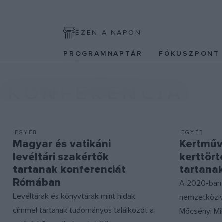
EZEN A NAPON
PROGRAMNAPTÁR
FÓKUSZPON
KONFERENCIA
EGYÉB
EGYÉB
Magyar és vatikáni
Kertműv
levéltári szakértők
kerttört
tartanak konferenciát
tartana
Rómában
A 2020-ban 
Levéltárak és könyvtárak mint hidak
nemzetköziv
címmel tartanak tudományos találkozót a
Mőcsényi Mi