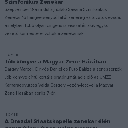
Szimfonikus Zenekar
Szeptember 8-án indul a jubiláló Savaria Szimfonikus
Zenekar 16 hangversenyből álló, zeneileg változatos évada,
amelyben több olyan dirigens is visszatér, akik egykor
vezető karmesterei voltak a zenekarnak.
EGYÉB
Jób könyve a Magyar Zene Házában
Dargay Marcell, Dinyés Dániel és Futó Balázs a zeneszerzők
Jób könyve című kortárs oratóriumát adja elő az UMZE
Kamaraegyüttes Vajda Gergely vezényletével a Magyar
Zene Házában április 7-én.
EGYÉB
A Drezdai Staatskapelle zenekar élén