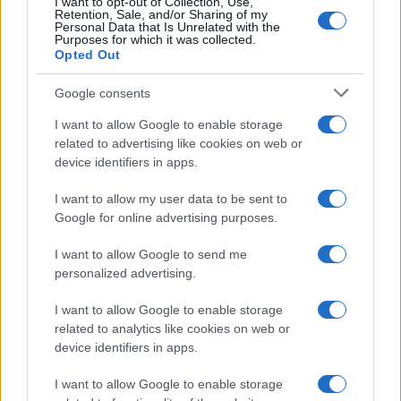
I want to opt-out of Collection, Use,
Retention, Sale, and/or Sharing of my
Personal Data that Is Unrelated with the
Purposes for which it was collected.
Opted Out
EGYÉB
Velük kezdődött a magyar szimfonikus
Google consents
zenekari kultúra
I want to allow Google to enable storage
A klasszikus zene szerelmesei november 23-án a Budapesti
related to advertising like cookies on web or
Filharmóniai Társaság Zenekarának (BFTZ)
device identifiers in apps.
művelődéstörténeti jelentőségű hangversenyével
I want to allow my user data to be sent to
ünnepelhetik a hazai szimfonikus zenekari élet születését.
Google for online advertising purposes.
I want to allow Google to send me
personalized advertising.
EGYÉB
Jótékonysági hangversenyt ad a
I want to allow Google to enable storage
Budapesti Filharmóniai Társaság
related to analytics like cookies on web or
Zenekara a Nemzeti Múzeumban
device identifiers in apps.
Ünnepi jótékonysági hangverseny október 1-jén, a zene és
I want to allow Google to enable storage
az idősek világnapján a Budapesti Filharmóniai Társaság