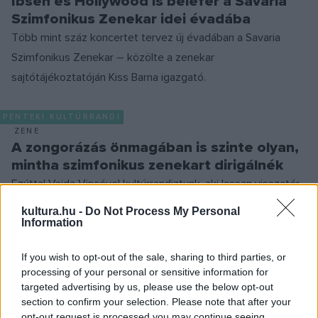
Ibsen és Hollywood is belefér a Savaria
Szimfonikus Zenekar idei évadába
Több mint száz koncertet tervez új évadában a Savaria
Szimfonikus Zenekar – közölte a zenekar
sajtótájékoztatóján Kiss Barna igazgató.
PÉNTEKI KULTÚRRANDI
ZENE
A zongorázás önmagában is szinte olyan,
mintha szimfonikus zenekart dirigálnék
Ezúttal Vajda Vincével kultúrrandiztunk, aki lassan visszatér
az Északnyugat-svájci Szakfőiskolára, hogy elvégezze
kultura.hu -
Do Not Process My Personal
második évét zongora szakon.
Information
If you wish to opt-out of the sale, sharing to third parties, or
processing of your personal or sensitive information for
PROGRAM
targeted advertising by us, please use the below opt-out
Így szólnak a fenntarthatóság jegyében
section to confirm your selection. Please note that after your
született kamaradarabok
opt-out request is processed you may continue seeing