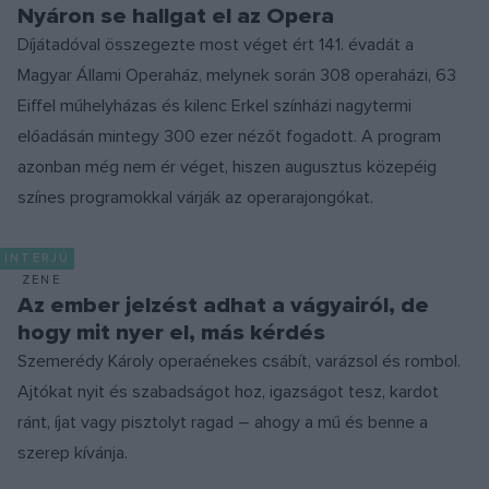
Nyáron se hallgat el az Opera
Díjátadóval összegezte most véget ért 141. évadát a
Magyar Állami Operaház, melynek során 308 operaházi, 63
Eiffel műhelyházas és kilenc Erkel színházi nagytermi
előadásán mintegy 300 ezer nézőt fogadott. A program
azonban még nem ér véget, hiszen augusztus közepéig
színes programokkal várják az operarajongókat.
INTERJÚ
ZENE
Az ember jelzést adhat a vágyairól, de
hogy mit nyer el, más kérdés
Szemerédy Károly operaénekes csábít, varázsol és rombol.
Ajtókat nyit és szabadságot hoz, igazságot tesz, kardot
ránt, íjat vagy pisztolyt ragad – ahogy a mű és benne a
szerep kívánja.