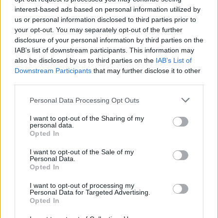
A fenntarthatóság témájában ösztönzi párbeszédre és
interest-based ads based on personal information utilized by
us or personal information disclosed to third parties prior to
cselekvésre a nemzetközi klasszikus zenei közösséget a
your opt-out. You may separately opt-out of the further
Renewable Music – V4 Composers for Sustainability
disclosure of your personal information by third parties on the
elnevezésű projekt. Ennek keretében augusztus 2-án este
IAB’s list of downstream participants. This information may
also be disclosed by us to third parties on the
IAB’s List of
az UMZE Kamaraegyüttes adja elő Balogh Máté, Samuel
Downstream Participants
that may further disclose it to other
Hvozdík, Katarzyna Krewińska és Ian Mikyska darabjait a
third parties.
Magyar Zene Háza szabadtéri színpadán.
Please note that this website/app uses one or more Google
Personal Data Processing Opt Outs
services and may gather and store information including but
not limited to your visit or usage behaviour. You may click to
I want to opt-out of the Sharing of my
personal data.
PROGRAM
grant or deny consent to Google and its third-party tags to
Opted In
Eötvös Péter szellemiségét viszi tovább a
use your data for below specified purposes in below Google
mentorprogram
consent section.
I want to opt-out of the Sale of my
Personal Data.
Június 15-ig mesterkurzussal, közönségtalálkozóval és
Opted In
koncerttel folytatódik az Eötvös Péter Kortárs Zenei
I want to opt-out of processing my
Alapítvány mentorprogramja a Budapest Music Centerben,
Personal Data for Targeted Advertising.
Opted In
amelyek tervezésében még Eötvös Péter is részt vett, ám
megvalósulásukat már nem érhette meg.