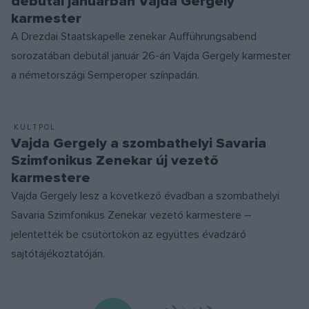
debütál januárban Vajda Gergely
karmester
A Drezdai Staatskapelle zenekar Aufführungsabend
sorozatában debütál január 26-án Vajda Gergely karmester
a németországi Semperoper színpadán.
KULTPOL
Vajda Gergely a szombathelyi Savaria
Szimfonikus Zenekar új vezető
karmestere
Vajda Gergely lesz a következő évadban a szombathelyi
Savaria Szimfonikus Zenekar vezető karmestere –
jelentették be csütörtökön az együttes évadzáró
sajtótájékoztatóján.