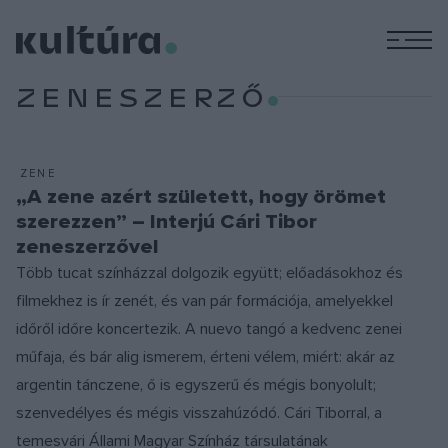
M
ZENESZERZŐ
ZENE
„A zene azért született, hogy örömet
szerezzen” – Interjú Cári Tibor
zeneszerzővel
Több tucat színházzal dolgozik együtt; előadásokhoz és
filmekhez is ír zenét, és van pár formációja, amelyekkel
időről időre koncertezik. A nuevo tangó a kedvenc zenei
műfaja, és bár alig ismerem, érteni vélem, miért: akár az
argentin tánczene, ő is egyszerű és mégis bonyolult;
szenvedélyes és mégis visszahúzódó. Cári Tiborral, a
temesvári Állami Magyar Színház társulatának