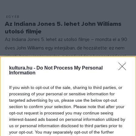
EGYÉB
Az Indiana Jones 5. lehet John Williams
utolsó filmje
Az Indiana Jones 5. lehet az utolsó filmje – mondta el a 90
éves John Williams egy interjúban, de hozzátette: ez nem
jelenti, hogy visszavonulna, a zenével és a koncertezéssel
nem hagy fel.
kultura.hu -
Do Not Process My Personal
Information
If you wish to opt-out of the sale, sharing to third parties, or
ZENE
„A komponálás szórakoztató munka és
processing of your personal or sensitive information for
targeted advertising by us, please use the below opt-out
kaland” – Bánlaky Ákos dalszerzésről és a
section to confirm your selection. Please note that after your
kortárs operáról
opt-out request is processed you may continue seeing
Bánlaky Ákos zeneszerző Bécsben él, személyesen ritkán,
interest-based ads based on personal information utilized by
us or personal information disclosed to third parties prior to
műveivel azonban rendszeresen jelen van az Osztrák
your opt-out. You may separately opt-out of the further
Kulturális Fórum Budapest koncertprogramjaiban. Egy