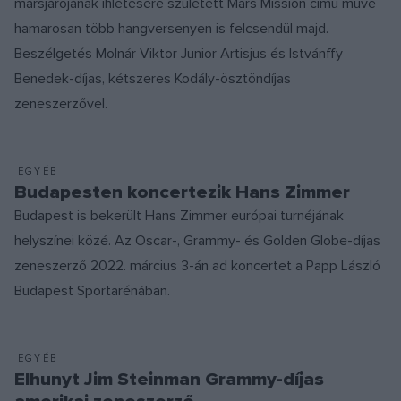
marsjárójának ihletésére született Mars Mission című műve
hamarosan több hangversenyen is felcsendül majd.
Beszélgetés Molnár Viktor Junior Artisjus és Istvánffy
Benedek-díjas, kétszeres Kodály-ösztöndíjas
zeneszerzővel.
EGYÉB
Budapesten koncertezik Hans Zimmer
Budapest is bekerült Hans Zimmer európai turnéjának
helyszínei közé. Az Oscar-, Grammy- és Golden Globe-díjas
zeneszerző 2022. március 3-án ad koncertet a Papp László
Budapest Sportarénában.
EGYÉB
Elhunyt Jim Steinman Grammy-díjas