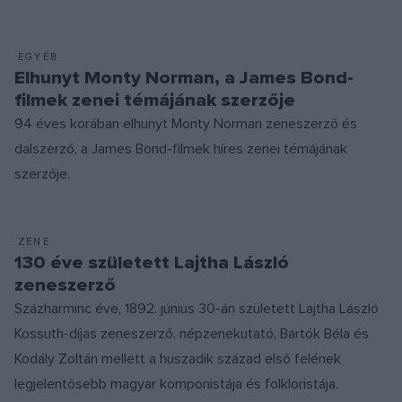
EGYÉB
Elhunyt Monty Norman, a James Bond-
filmek zenei témájának szerzője
94 éves korában elhunyt Monty Norman zeneszerző és
dalszerző, a James Bond-filmek híres zenei témájának
szerzője.
ZENE
130 éve született Lajtha László
zeneszerző
Százharminc éve, 1892. június 30-án született Lajtha László
Kossuth-díjas zeneszerző, népzenekutató, Bartók Béla és
Kodály Zoltán mellett a huszadik század első felének
legjelentősebb magyar komponistája és folkloristája.