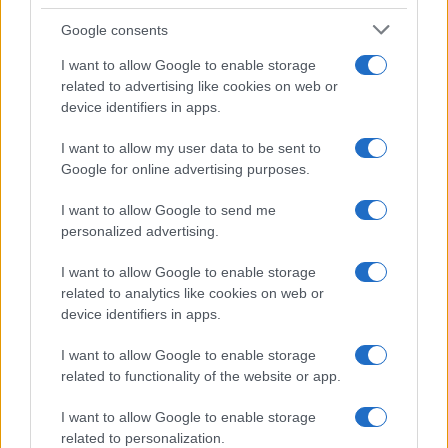
fejvadász című filmek zenéjének komponistája.
Google consents
I want to allow Google to enable storage
related to advertising like cookies on web or
ZENE
device identifiers in apps.
Fényes Szabolcs zeneszerző 110 éve
született
I want to allow my user data to be sent to
1912. április 30-án született Nagyváradon Fényes Szabolcs
Google for online advertising purposes.
Erkel Ferenc-díjas operettszerző, a filmzene mestere,
I want to allow Google to send me
számtalan sláger komponistája.
personalized advertising.
I want to allow Google to enable storage
related to analytics like cookies on web or
ZENE
device identifiers in apps.
„Megkérdeztem, hogy vezényelhetek-e”
– Beszélgetés Dobszay-Meskó Ilonával
I want to allow Google to enable storage
Az Erkel Ferenc-díjjal kitüntetett karmester-zeneszerzővel
related to functionality of the website or app.
beszélgettünk.
I want to allow Google to enable storage
related to personalization.