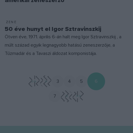
amerikai zeneszerző
ZENE
50 éve hunyt el Igor Sztravinszkij
Ötven éve, 1971. április 6-án halt meg Igor Sztravinszkij , a
múlt század egyik legnagyobb hatású zeneszerzője, a
Tűzmadár és a Tavaszi áldozat komponistája.
<<
<
3
4
5
6
7
>
>>