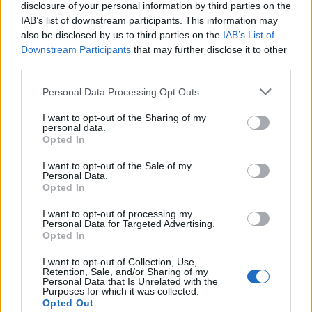
disclosure of your personal information by third parties on the
fesztiváleseményre azonban legutóbb eljött. Interjú.
IAB’s list of downstream participants. This information may
also be disclosed by us to third parties on the
IAB’s List of
Downstream Participants
that may further disclose it to other
third parties.
ZENE
Ránki György, az első magyar musical
Please note that this website/app uses one or more Google
Personal Data Processing Opt Outs
zeneszerzője
services and may gather and store information including but
not limited to your visit or usage behaviour. You may click to
I want to opt-out of the Sharing of my
Harminc éve, 1992. május 22-én halt meg Ránki György
personal data.
grant or deny consent to Google and its third-party tags to
Opted In
Kossuth-díjas zeneszerző, az első magyar musical, az Egy
use your data for below specified purposes in below Google
szerelem három éjszakája alkotója, az 1945 utáni magyar
consent section.
I want to opt-out of the Sale of my
Personal Data.
filmgyártás egyik legtermékenyebb komponistája.
Opted In
I want to opt-out of processing my
Personal Data for Targeted Advertising.
EGYÉB
Opted In
Elhunyt Vangelis Oscar-díjas görög
I want to opt-out of Collection, Use,
zeneszerző, a Tűzszekerek komponistája
Retention, Sale, and/or Sharing of my
Personal Data that Is Unrelated with the
Elhunyt kedden késő este Vangelis Oscar-díjas görög
Purposes for which it was collected.
zeneszerző, többek között a Tűzszekerek és a Szárnyas
Opted Out