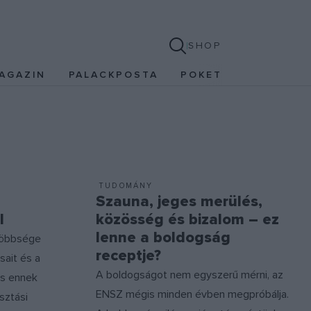
SHOP
AGAZIN
PALACKPOSTA
POKET
TUDOMÁNY
Szauna, jeges merülés,
l
közösség és bizalom – ez
lenne a boldogság
többsége
receptje?
sait és a
A boldogságot nem egyszerű mérni, az
és ennek
ENSZ mégis minden évben megpróbálja.
sztási