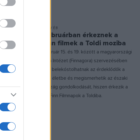
EGYÉB
urzuson
Februárban érkeznek a
finn
finn filmek a Toldi moziba
Február 15. és 19. között a magyarországi
a
Finn Intézet (Finnagora) szervezésében
 azt a tíz
újra belekóstolhatnak az érdeklődők a
 a finn
finn életbe és megismerhetik az északi
rszágra
ország gondolkodását, hiszen érkezik a
tanfolyam,
12. Finn Filmnapok a Toldiba.
zes
 boldogság