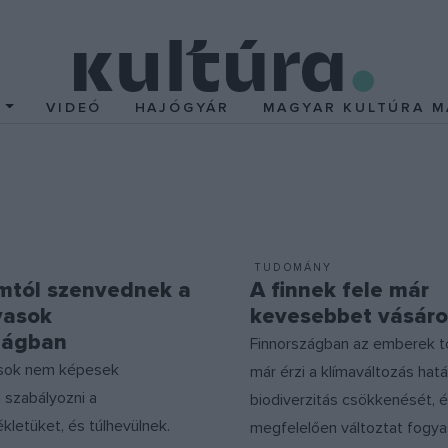
T
VIDEÓ
HAJÓGYÁR
MAGYAR KULTÚRA M
TUDOMÁNY
mtól szenvednek a
A finnek fele már
vasok
kevesebbet vásáro
zágban
Finnországban az emberek 
asok nem képesek
már érzi a klímaváltozás hatá
 szabályozni a
biodiverzitás csökkenését, 
letüket, és túlhevülnek.
megfelelően változtat fogya