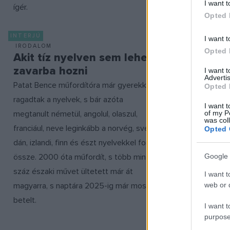
I want t
ígér.
Opted 
INTERJÚ
I want t
IRODALOM
FILM
Opted 
Akit tíz nyelven sem lehet
A sárba
zavarba hozni
Isten er
I want 
Advertis
Patat Bence műfordítóra már gyerekként
Balázs öcsé
Opted 
ragadtak a nyelvek, s bár azóta
elvet vallott
I want t
megtanult németül, angolul, olaszul,
filmeket ha
of my P
was col
franciául, neve leginkább a norvég, svéd,
felhőkarcol
Opted 
dán, izlandi, finn és észt nyelvekkel forrt
Kaurismäki új
Google 
össze. 2000 óta műfordít, s több mint
tájai és tár
száz északi művet ültetett már át
igénytelensé
I want t
magyarra, s naptára 2025-ig már most
volna a kedv
web or d
betelt.
I want t
purpose