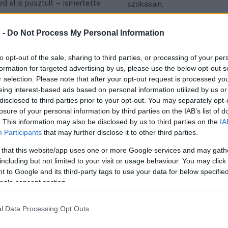
 el is pusztult – ismertette
szokásain.
a finn rénszarvastartók
ek elnöke.
 -
Do Not Process My Personal Information
to opt-out of the sale, sharing to third parties, or processing of your per
formation for targeted advertising by us, please use the below opt-out s
MŰVÉSZET
 a ravasz gall
Finnországban bez
r selection. Please note that after your opt-out request is processed y
eing interest-based ads based on personal information utilized by us or
 a svéd ajkú
Európa utolsó Leni
disclosed to third parties prior to your opt-out. You may separately opt-
yelvét
múzeuma
losure of your personal information by third parties on the IAB’s list of
ájszólásban, amelyet csak
Finnországban rövidesen be
. This information may also be disclosed by us to third parties on the
IA
Participants
that may further disclose it to other third parties.
n beszélnek Finnország
utolsó Lenin-múzeuma – jel
én, adták ki Asterix egyik
az intézmény igazgatója sze
 that this website/app uses one or more Google services and may gath
including but not limited to your visit or usage behaviour. You may click 
A nagy átkelés, amely
lépés bírálatokat és összee
 to Google and its third-party tags to use your data for below specifi
975-ben jelent meg, hétfőtől
elméleteket vált ki Oroszor
ogle consent section.
i tájszólásban is olvasható.
l Data Processing Opt Outs