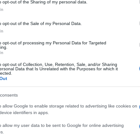
o opt-out of the Sharing of my personal data.
In
o opt-out of the Sale of my Personal Data.
KULTPOL
In
 ragadt szekér és
Ingyenes mesterk
eje
tanulhatjuk meg a 
to opt-out of processing my Personal Data for Targeted
ing.
boldogság titkát
m gyerekként azt a különös
In
A világ legboldogabb ország
a, hogy kizárólag olyan
o opt-out of Collection, Use, Retention, Sale, and/or Sharing
nemzetközi pályázaton keresi
jlandó megnézni, amelyekben
ersonal Data that Is Unrelated with the Purposes for which it
lected.
szerencsést, akiknek átadják
ók és számítógépek vannak.
Out
boldogságreceptet. Magyaro
 filmje, a Hulló levelek limlom
kollektíve ráférne egy ilyen 
consents
gyi környezetének
hiszen Ukrajnán kívül az öss
ge miatt biztosan nem lett
o allow Google to enable storage related to advertising like cookies on
szomszédunk beelőz minket
ére.
evice identifiers in apps.
tekintetében.
o allow my user data to be sent to Google for online advertising
s.