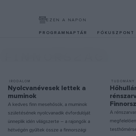
EZEN A NAPON
PROGRAMNAPTÁR
FÓKUSZPON
FINNORSZÁG
IRODALOM
TUDOMÁNY
Nyolcvanévesek lettek a
Hőhullá
muminok
rénszar
Finnors
A kedves finn mesehősök, a muminok
A rénszarv
születésének nyolcvanadik évfordulóját
megfelelően
ünneplik idén világszerte – a rajongók a
testhőmérsék
hétvégén gyűltek össze a finnországi