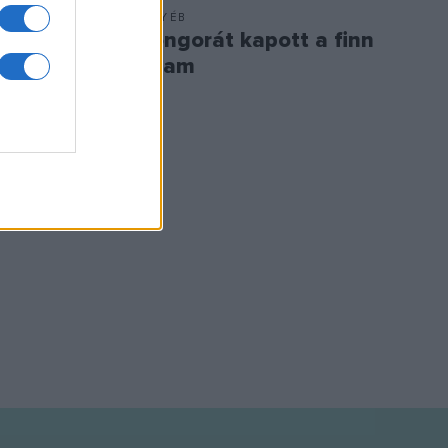
EGYÉB
Kalevala
Zongorát kapott a finn
sére
állam