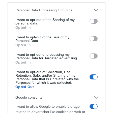
third parties.
Kiállítás a 25 éves Ceredi Kortárs
Please note that this website/app uses one or more Google
Nemzetközi Művésztelep munkáiból
Personal Data Processing Opt Outs
services and may gather and store information including but
A 25 éves Ceredi Kortárs Nemzetközi Művésztelep
not limited to your visit or usage behaviour. You may click to
I want to opt-out of the Sharing of my
personal data.
munkáiból nyílik szerdán kiállítás szentendrei MANK
grant or deny consent to Google and its third-party tags to
Opted In
use your data for below specified purposes in below Google
Galériában, ahol többek között magyar, szlovák, lengyel,
consent section.
I want to opt-out of the Sale of my
japán és mongol művészek alkotásai is láthatók lesznek.
Personal Data.
Opted In
I want to opt-out of processing my
KÉPZŐ
Personal Data for Targeted Advertising.
Mi kék a kép!
Opted In
A Kálmán Makláry Fine Arts A végtelen színe – kék
I want to opt-out of Collection, Use,
Retention, Sale, and/or Sharing of my
dimenziók a kortárs művészetben című kiállítás munkáit
Personal Data that Is Unrelated with the
Purposes for which it was collected.
színbeli rokonságuk fűzi egybe, de nemcsak az. A kék szín
Opted Out
csak ürügy, a munkák sok szempont szerint összefűzhetők.
Együtt pedig egyszerre szólnak az élet újraindulásáról, a
Google consents
reményről, a jövőbe vetett bizalomról.
I want to allow Google to enable storage
related to advertising like cookies on web or