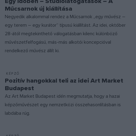
Egy időben – Stúdiólátogatások – A
Műcsarnok új kiállítása
Negyedik alkalommal rendez a Műcsarnok „egy művész –
egy terem – egy kurátor” típusú kiállítást. Az idei, október
28-ától megtekinthető válogatásban kilenc különböző
művészetfelfogású, más-más alkotói koncepcióval
rendelkező művész állít ki.
KÉPZŐ
Pozitív hangokkal teli az idei Art Market
Budapest
Az Art Market Budapest idén megmutatja, hogy a hazai
képzőművészet egy nemzetközi összehasonlításban is
labdába rúg.