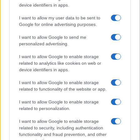
device identifiers in apps.
KÉPZŐ
I want to allow my user data to be sent to
Személyesen – Soós Nóra festőművész
Google for online advertising purposes.
Sorozatunkban alkotókat kérünk arra, hogy műveikről
I want to allow Google to send me
beszéljenek. Ezúttal Soós Nóra festő mesél néhány
personalized advertising.
alkotásáról.
I want to allow Google to enable storage
related to analytics like cookies on web or
device identifiers in apps.
KÉPZŐ
Hogy a kortárs művészet élmény legyen
I want to allow Google to enable storage
A Godot Galéria 20. születésnapját egy nagyszabású
related to functionality of the website or app.
művészeti központ létrehozásával is megünnepelte: tavaly
I want to allow Google to enable storage
nyílt meg Óbuda szívében, a Goldberger gyár történelmi
related to personalization.
helyszínén a Godot Kortárs Művészeti Intézet. Interjúnk az
intézmény vezetőjével.
I want to allow Google to enable storage
related to security, including authentication
functionality and fraud prevention, and other