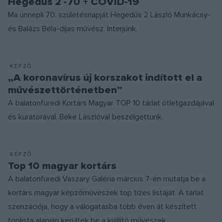
Hegedűs 2 -70 + COVID-19
Ma ünnepli 70. születésnapját Hegedűs 2 László Munkácsy-
és Balázs Béla-díjas művész. Interjúnk.
KÉPZŐ
„A koronavírus új korszakot indított el a
művészettörténetben”
A balatonfüredi Kortárs Magyar TOP 10 tárlat ötletgazdájával
és kurátorával, Beke Lászlóval beszélgettünk.
KÉPZŐ
Top 10 magyar kortárs
A balatonfüredi Vaszary Galéria március 7-én mutatja be a
kortárs magyar képzőművészek top tízes listáját. A tárlat
szenzációja, hogy a válogatásba több éven át készített
toplista alapján kerültek be a kiállító művészek.