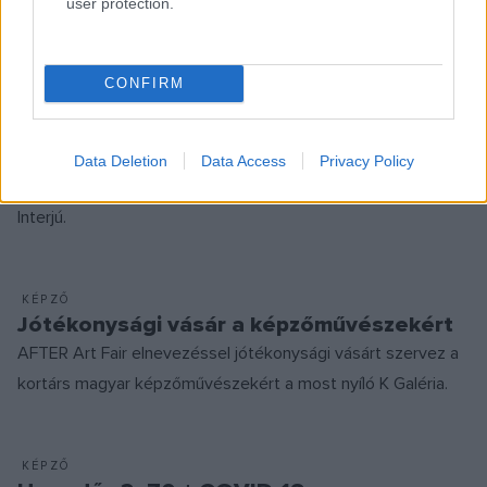
user protection.
KÉPZŐ
Alkotókban, életművekben gondolkozunk
– 30 éves a Várfok Galéria
CONFIRM
Új sorozatunkban olyan galériákat mutatunk be, amelyekbe
bármikor szívesen ellátogatunk. A Várfok Galéria az első
magánalapítású galéria: 1990 óta ugyan sokat változott a
Data Deletion
Data Access
Privacy Policy
hangvétele, de a magas minőségből sosem engedtek.
Interjú.
KÉPZŐ
Jótékonysági vásár a képzőművészekért
AFTER Art Fair elnevezéssel jótékonysági vásárt szervez a
kortárs magyar képzőművészekért a most nyíló K Galéria.
KÉPZŐ