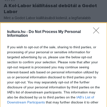
KÉPZŐ
A Kol-Labor kiállítással debütál a Godot
Labor
Mint a Godot Labor kiállításából kiderül, a legfiatalabb
művészgeneráció Izgalmas, lendületes, kiforrott és sokféle
hanggal teli.
kultura.hu -
Do Not Process My Personal
Information
If you wish to opt-out of the sale, sharing to third parties, or
KÉPZŐ
processing of your personal or sensitive information for
Elfolyó idő – Kortárs magyar művészek
targeted advertising by us, please use the below opt-out
kiállítása Rómában
section to confirm your selection. Please note that after your
Elfolyó idő – Kortárs magyar művészek reflexiói a
opt-out request is processed you may continue seeing
interest-based ads based on personal information utilized by
vasfüggöny lehullásáról címmel nyílik kiállítás szeptember
us or personal information disclosed to third parties prior to
10-én a Collegium Hungaricum Róma épületében a Magyar
your opt-out. You may separately opt-out of the further
Művészeti Akadémia alkotóinak munkáiból.
disclosure of your personal information by third parties on the
IAB’s list of downstream participants. This information may
also be disclosed by us to third parties on the
IAB’s List of
Downstream Participants
that may further disclose it to other
KÉPZŐ