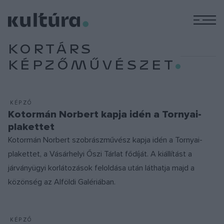
M
KORTÁRS
KÉPZŐMŰVÉSZET
KÉPZŐ
Kotormán Norbert kapja idén a Tornyai-
plakettet
Kotormán Norbert szobrászművész kapja idén a Tornyai-
plakettet, a Vásárhelyi Őszi Tárlat fődíját. A kiállítást a
járványügyi korlátozások feloldása után láthatja majd a
közönség az Alföldi Galériában.
KÉPZŐ