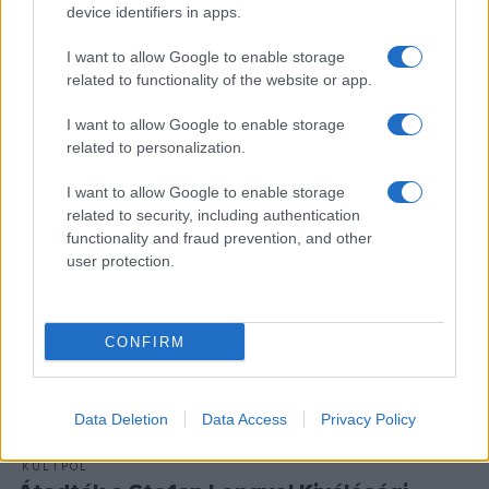
Interjú Fábián Gábor építésszel
device identifiers in apps.
Közösségi összefogással felújított művészeti tér,
I want to allow Google to enable storage
luxuslombház, mai igényekre szabott parasztház,
related to functionality of the website or app.
pincerendszer-hasznosítás. Csak néhány példa Fábián
I want to allow Google to enable storage
Gábor építész sokszínűen gazdag szakmai pályafutásából.
related to personalization.
I want to allow Google to enable storage
related to security, including authentication
KULTPOL
Több millió értékű ösztöndíjat kaptak az
functionality and fraud prevention, and other
user protection.
innovációs pályázatokon az MKE nyertes
hallgatói
A Magyar Képzőművészeti Egyetem (MKE) Innovációs és
CONFIRM
Tudásközpontja kilenc kategóriában hirdetett hallgatói
pályázatot művészet és innováció találkozása témakörben.
Data Deletion
Data Access
Privacy Policy
KULTPOL