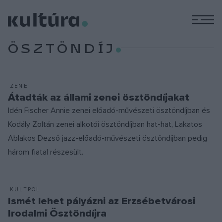
M
ÖSZTÖNDÍJ
ZENE
Átadták az állami zenei ösztöndíjakat
Idén Fischer Annie zenei előadó-művészeti ösztöndíjban és
Kodály Zoltán zenei alkotói ösztöndíjban hat-hat, Lakatos
Ablakos Dezső jazz-előadó-művészeti ösztöndíjban pedig
három fiatal részesült.
KULTPOL
Ismét lehet pályázni az Erzsébetvárosi
Irodalmi Ösztöndíjra