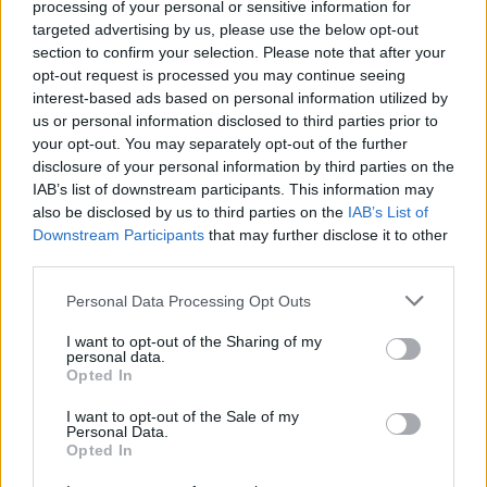
processing of your personal or sensitive information for
középiskolai pedagógusok.
targeted advertising by us, please use the below opt-out
section to confirm your selection. Please note that after your
opt-out request is processed you may continue seeing
interest-based ads based on personal information utilized by
EGYÉB
us or personal information disclosed to third parties prior to
A tervezetthez képest többen vehetnek
your opt-out. You may separately opt-out of the further
részt a Mastercard – Alkotótárs
disclosure of your personal information by third parties on the
ösztöndíjprogramban
IAB’s list of downstream participants. This information may
also be disclosed by us to third parties on the
IAB’s List of
A pályázatra érkezett alkotások olyan magas színvonalat
Downstream Participants
that may further disclose it to other
képviseltek mind szakmai kreativitás, mind társadalmi
third parties.
felelősségvállalás szempontjából, hogy a zsűri a tervezett
Please note that this website/app uses one or more Google
Personal Data Processing Opt Outs
három helyett ismét négy győztest választott.
services and may gather and store information including but
not limited to your visit or usage behaviour. You may click to
I want to opt-out of the Sharing of my
personal data.
grant or deny consent to Google and its third-party tags to
Opted In
use your data for below specified purposes in below Google
KULTPOL
consent section.
Elérhető a Moholy-Nagy László
I want to opt-out of the Sale of my
Personal Data.
Formatervezési Ösztöndíj idei pályázata
Opted In
2023. április 3-ig várják a fiatal alkotók, tervezők és