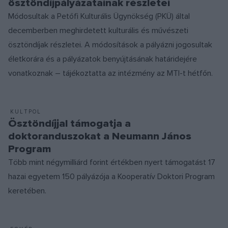
ösztöndíjpályázatainak részletei
Módosultak a Petőfi Kulturális Ügynökség (PKÜ) által
decemberben meghirdetett kulturális és művészeti
ösztöndíjak részletei. A módosítások a pályázni jogosultak
életkorára és a pályázatok benyújtásának határidejére
vonatkoznak – tájékoztatta az intézmény az MTI-t hétfőn.
KULTPOL
Ösztöndíjjal támogatja a
doktoranduszokat a Neumann János
Program
Több mint négymilliárd forint értékben nyert támogatást 17
hazai egyetem 150 pályázója a Kooperatív Doktori Program
keretében.