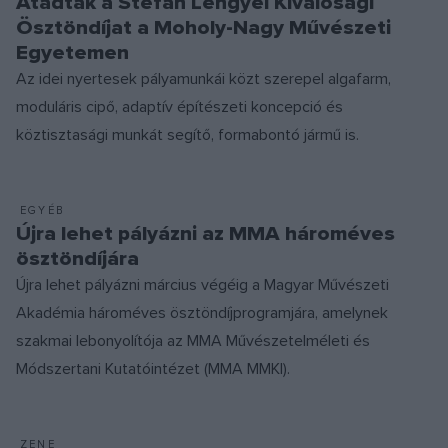
Átadták a Stefan Lengyel Kiválósági
Ösztöndíjat a Moholy-Nagy Művészeti
Egyetemen
Az idei nyertesek pályamunkái közt szerepel algafarm,
moduláris cipő, adaptív építészeti koncepció és
köztisztasági munkát segítő, formabontó jármű is.
EGYÉB
Újra lehet pályázni az MMA hároméves
ösztöndíjára
Újra lehet pályázni március végéig a Magyar Művészeti
Akadémia hároméves ösztöndíjprogramjára, amelynek
szakmai lebonyolítója az MMA Művészetelméleti és
Módszertani Kutatóintézet (MMA MMKI).
ZENE