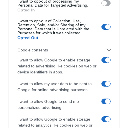
I want to opt-out of processing my
designelméleti szakemberek jelentkezéseit. A hat hónapos,
Personal Data for Targeted Advertising.
Opted In
bruttó 1,2 millió forint értékű ösztöndíjra 35 évnél fiatalabb,
szakirányú diplomával rendelkező, Magyarországon
I want to opt-out of Collection, Use,
Retention, Sale, and/or Sharing of my
tevékenykedő alkotók, designerek jelentkezhetnek.
Personal Data that Is Unrelated with the
Purposes for which it was collected.
Opted Out
Google consents
KÉPZŐ
Essentia Artis az MMA-ban
I want to allow Google to enable storage
Nehéz dolguk volt az Essentia Artis kurátorainak, akiknek az
related to advertising like cookies on web or
MMA művészeti ösztöndíjasainak munkáiból kellett kiállítást
device identifiers in apps.
rendezniük. Itt ugyanis az összes tagozat díjazottjaitól
I want to allow my user data to be sent to
szerepel egy-egy munka, amelyeket képtelenség koherens
Google for online advertising purposes.
tárlattá rendezni.
I want to allow Google to send me
personalized advertising.
KÉPZŐ
I want to allow Google to enable storage
Újrahasznosítás és természetközeliség –
related to analytics like cookies on web or