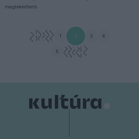
megtekinthető.
<<
<
1
2
3
4
5
>
>>