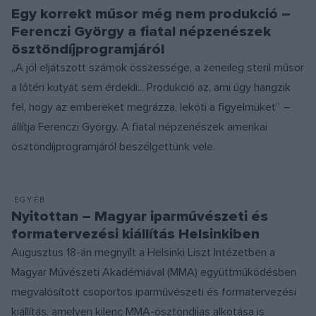
Egy korrekt műsor még nem produkció –
Ferenczi György a fiatal népzenészek
ösztöndíjprogramjáról
„A jól eljátszott számok összessége, a zeneileg steril műsor
a lőtéri kutyát sem érdekli... Produkció az, ami úgy hangzik
fel, hogy az embereket megrázza, leköti a figyelmüket” –
állítja Ferenczi György. A fiatal népzenészek amerikai
ösztöndíjprogramjáról beszélgettünk vele.
EGYÉB
Nyitottan – Magyar iparművészeti és
formatervezési kiállítás Helsinkiben
Augusztus 18-án megnyílt a Helsinki Liszt Intézetben a
Magyar Művészeti Akadémiával (MMA) együttműködésben
megvalósított csoportos iparművészeti és formatervezési
kiállítás, amelyen kilenc MMA-ösztöndíjas alkotása is