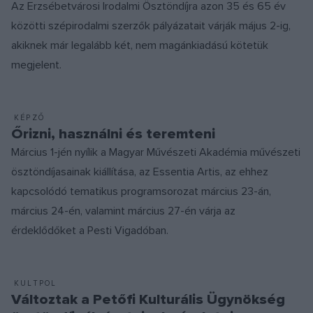
Az Erzsébetvárosi Irodalmi Ösztöndíjra azon 35 és 65 év
közötti szépirodalmi szerzők pályázatait várják május 2-ig,
akiknek már legalább két, nem magánkiadású kötetük
megjelent.
KÉPZŐ
Őrizni, használni és teremteni
Március 1-jén nyílik a Magyar Művészeti Akadémia művészeti
ösztöndíjasainak kiállítása, az Essentia Artis, az ehhez
kapcsolódó tematikus programsorozat március 23-án,
március 24-én, valamint március 27-én várja az
érdeklődőket a Pesti Vigadóban.
KULTPOL
Változtak a Petőfi Kulturális Ügynökség