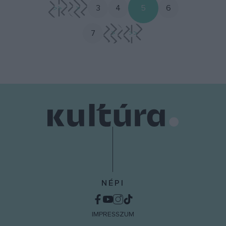
<<
<
3
4
5
6
7
>
>>
NÉPI
IMPRESSZUM