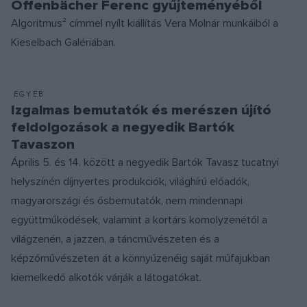
Offenbächer Ferenc gyűjteményéből
Algoritmus² címmel nyílt kiállítás Vera Molnár munkáiból a
Kieselbach Galériában.
EGYÉB
Izgalmas bemutatók és merészen újító
feldolgozások a negyedik Bartók
Tavaszon
Április 5. és 14. között a negyedik Bartók Tavasz tucatnyi
helyszínén díjnyertes produkciók, világhírű előadók,
magyarországi és ősbemutatók, nem mindennapi
együttműködések, valamint a kortárs komolyzenétől a
világzenén, a jazzen, a táncművészeten és a
képzőművészeten át a könnyűzenéig saját műfajukban
kiemelkedő alkotók várják a látogatókat.