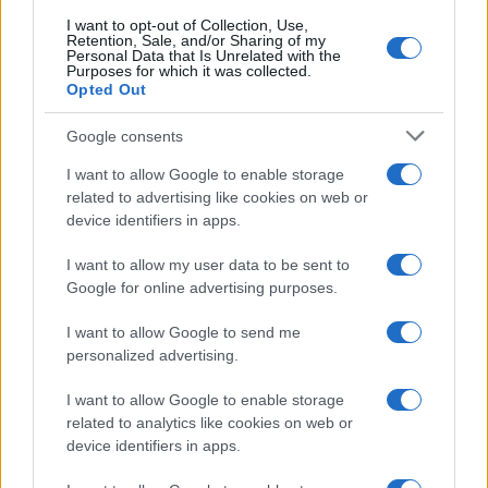
I want to opt-out of Collection, Use,
Retention, Sale, and/or Sharing of my
Personal Data that Is Unrelated with the
Purposes for which it was collected.
EGYÉB
Opted Out
Film készül Ákosról a filmintézet
támogatásával
Google consents
A dunaszerdahelyi DAC sportklub történetéről és Kovács
I want to allow Google to enable storage
Ákos Kossuth-díjas magyar dalszerző-zeneszerző-költőről
related to advertising like cookies on web or
szóló dokumentumfilm gyártását, valamint a cseh–szlovák–
device identifiers in apps.
magyar–lett koprodukcióban készülő, Erdő című filmdráma
I want to allow my user data to be sent to
megvalósulását támogatja a Nemzeti Filmintézet (NFI).
Google for online advertising purposes.
I want to allow Google to send me
personalized advertising.
EGYÉB
A Szegény páráktól az Olvasósarokig
I want to allow Google to enable storage
Akinek újévi fogadalmai között szerepelt, hogy több
related to analytics like cookies on web or
kulturális eseményt látogat majd, segíthet az egész
device identifiers in apps.
országot bebarangoló programajánlónk.