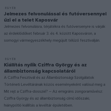
EGYÉB
Jelmezes felvonulással és futóversennyel
űzi el a telet Kaposvár
Jelmezes felvonulásra, térjátékra és futóversenyre is várják
az érdeklődőket február 3. és 4. között Kaposváron, a
somogyi vármegyeszékhely megújult télűző fesztiválján.
EGYÉB
Kiállítás nyílik Cziffra György és az
állambiztonság kapcsolatáról
A Cziffra Fesztivál és az Állambiztonsági Szolgálatok
Történeti Levéltárának közös eseményeként valósul meg a
Mit rejt a Cziffra-dosszié? – Az emigráns zongoraművész:
Cziffra György és az állambiztonság című időszaki,
hiánypótló kiállítás a levéltár épületében.