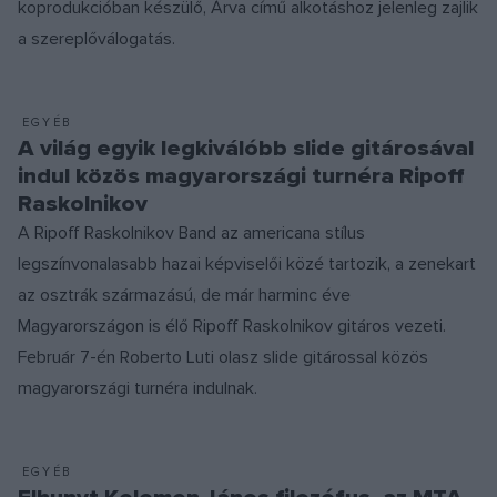
koprodukcióban készülő, Árva című alkotáshoz jelenleg zajlik
a szereplőválogatás.
EGYÉB
A világ egyik legkiválóbb slide gitárosával
indul közös magyarországi turnéra Ripoff
Raskolnikov
A Ripoff Raskolnikov Band az americana stílus
legszínvonalasabb hazai képviselői közé tartozik, a zenekart
az osztrák származású, de már harminc éve
Magyarországon is élő Ripoff Raskolnikov gitáros vezeti.
Február 7-én Roberto Luti olasz slide gitárossal közös
magyarországi turnéra indulnak.
EGYÉB