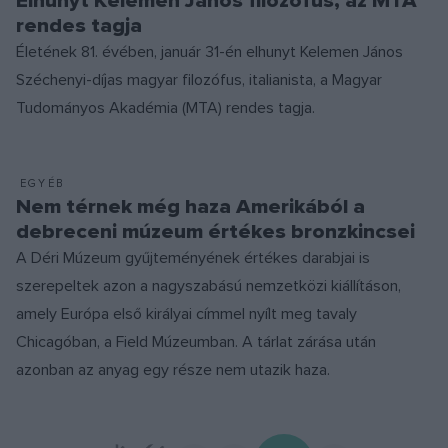
Elhunyt Kelemen János filozófus, az MTA
rendes tagja
Életének 81. évében, január 31-én elhunyt Kelemen János
Széchenyi-díjas magyar filozófus, italianista, a Magyar
Tudományos Akadémia (MTA) rendes tagja.
EGYÉB
Nem térnek még haza Amerikából a
debreceni múzeum értékes bronzkincsei
A Déri Múzeum gyűjteményének értékes darabjai is
szerepeltek azon a nagyszabású nemzetközi kiállításon,
amely Európa első királyai címmel nyílt meg tavaly
Chicagóban, a Field Múzeumban. A tárlat zárása után
azonban az anyag egy része nem utazik haza.