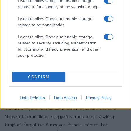
I want to allow Google to enable storage
related to functionality of the website or app.
EGYÉB
I want to allow Google to enable storage
Gyámság alá helyezték Alain Delont
related to personalization.
Az egyre romló egészségi állapotban lévő Alain Delont bírói
I want to allow Google to enable storage
védelem alá helyezte egy gyámügyi bíra a 88 éves színész
related to security, including authentication
megfelelő orvosi ellátása érdekében – erősítették meg a
functionality and fraud prevention, and other
user protection.
családhoz közeli források az AFP hírügynökségnek a BFM
hírtelevízió értesülését.
CONFIRM
EGYÉB
Tini szereplőket keres Nemes Jeles
Data Deletion
Data Access
Privacy Policy
László új filmjéhez
Várhatóan nyáron kezdődik az Oscar-díjas Saul fiát és a
Napszállta című filmet is jegyző Nemes Jeles László új
filmjének forgatása. A magyar–francia–német–brit