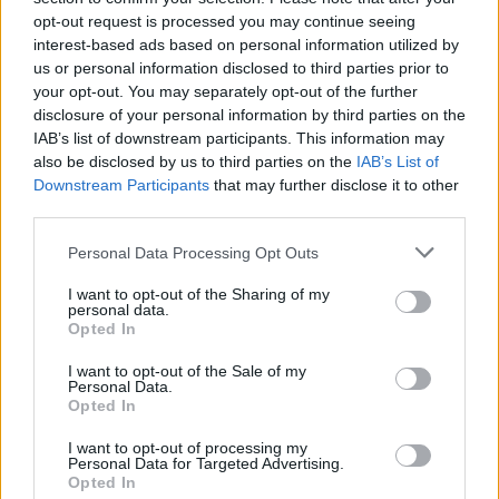
opt-out request is processed you may continue seeing
interest-based ads based on personal information utilized by
us or personal information disclosed to third parties prior to
EGYÉB
your opt-out. You may separately opt-out of the further
Nem lesz negyedik része Denis Villeneuve
disclosure of your personal information by third parties on the
Dűnéjének
IAB’s list of downstream participants. This information may
Denis Villeneuve trilógiává bővítené a Dűnét: miután Frank
also be disclosed by us to third parties on the
IAB’s List of
Downstream Participants
that may further disclose it to other
Herbert azonos című regényét két részben feldolgozta, A
third parties.
Dűne messiása című könyvből is szeretne filmet forgatni, de
Please note that this website/app uses one or more Google
Personal Data Processing Opt Outs
több Dűne-filmet nem tervez – számolt be róla a
services and may gather and store information including but
deadline.com. hollywoodi hírportál.
not limited to your visit or usage behaviour. You may click to
I want to opt-out of the Sharing of my
personal data.
grant or deny consent to Google and its third-party tags to
Opted In
use your data for below specified purposes in below Google
consent section.
I want to opt-out of the Sale of my
EGYÉB
Personal Data.
Tornyai János alkotásaiból nyílik kiállítás a
Opted In
Szolnoki Galériában
I want to opt-out of processing my
A Szolnoki Galériában február 8-án nyíló tárlat A színekben
Personal Data for Targeted Advertising.
Opted In
rejlő hatalmas erő címet viseli.