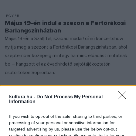
EGYÉB
Május 19-én indul a szezon a Fertőrákosi
Barlangszínházban
Május 19-én a Szállj fel, szabad madár! című koncertshow
nyitja meg a szezont a Fertőrákosi Barlangszínházban, ahol
szeptember közepéig mintegy harminc előadást mutatnak
be – hangzott el az évadhirdető sajtótájékoztatón
csütörtökön Sopronban.
EGYÉB
kultura.hu -
Do Not Process My Personal
Elton John és Bernie Taupin kapja idén a
Information
Kongresszusi Könyvtár Gershwin-díját
If you wish to opt-out of the sale, sharing to third parties, or
Elton John és Bernie Taupin kapja idén a Gershwin-díjat
processing of your personal or sensitive information for
popzenei pályafutásuk elismeréseként – jelentette be
targeted advertising by us, please use the below opt-out
kedden a washingtoni Kongresszusi Könyvtár.
section to confirm your selection. Please note that after your