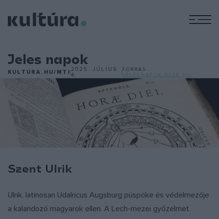
M
Jeles napok
2025. JÚLIUS
FORRÁS:
KULTÚRA.HU/MTI
4.
JELESNAPOK.OSZK.HU
Szent Ulrik
Ulrik, latinosan Udalricus Augsburg püspöke és védelmezője
a kalandozó magyarok ellen. A Lech-mezei győzelmet