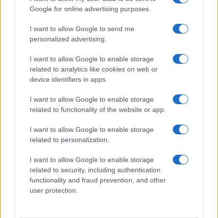
1948 Verebes István Jászai Mari-díjas magyar színész, író,
Google for online advertising purposes.
rendező
I want to allow Google to send me
1951
Grandpierre Attila
zenész, énekes, csillagász, író, költő
personalized advertising.
1952 Pál Éva énekesnő
I want to allow Google to enable storage
1969
Lengyel Anna
Hevesi Sándor-díjas dramaturg,
related to analytics like cookies on web or
műfordító
device identifiers in apps.
1973
Orbán János Dénes
Kossuth-díjas költő, író, szerkesztő
I want to allow Google to enable storage
1978
Bodó Viktor
Jászai Mari-díjas színész, rendező,
related to functionality of the website or app.
díszlettervező
1978
Pikali Gerda
színésznő, szinkronszínész
I want to allow Google to enable storage
related to personalization.
1990 David Kross német színész
I want to allow Google to enable storage
Július 4-én halt meg
related to security, including authentication
functionality and fraud prevention, and other
user protection.
966 V. Benedek itáliai katolikus pap, a 132. római pápa
1754 Philippe Destouches francia drámaíró, író, diplomata,