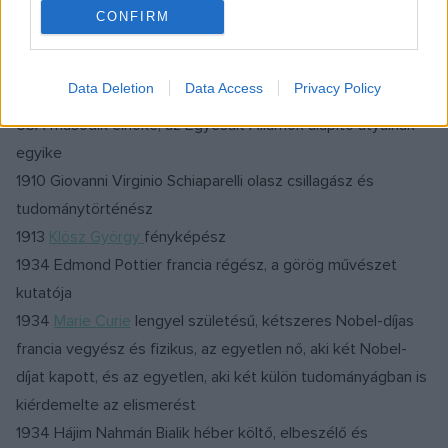
akadémikus
CONFIRM
1826 Thomas Jefferson, az Egyesült Államok harmadik
elnöke, a Függetlenségi nyilatkozat egyik megfogalmazója
Data Deletion
Data Access
Privacy Policy
1826 John Adams amerikai politikus, 1797–1801 között az
USA második elnöke, az Egyesült Államok alapító atyáinak
egyike
1910 Giovanni Virginio Schiaparelli olasz csillagász és
tudománytörténész
1913
Klösz György
fényképész
1934 Edmond Pottier francia régész, a görög művészet
kutatója
1934
Marie Curie
lengyel születésű, kétszeres Nobel-díjas
francia vegyész és fizikus, az egyetlen nő, aki két Nobel-
díjat kapott, és az egyetlen, aki két külön tudományágban is
kiérdemelte az elismerést
1934 Hájim Nahmán Bialik héber költő, elbeszélő és