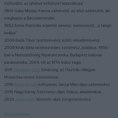
műfordító, az újhéber költészet klasszikusa
1964 Gaby Morlay francia színésznő, az első színésznő, aki
megkapta a Becsületrendet
1992 Astor Piazzolla argentin zenész, zeneszerző, „a tangó
királya”
2006 Bada Tibor festőművész, költő, előadóművész
2009 Király Béla vezérezredes, történész, politikus, 1956-
ban a Nemzetőrség főparancsnoka, Budapest katonai
parancsnoka, 2004-től az MTA külső tagja
2011
Habsburg Ottó
főherceg, az Osztrák–Magyar
Monarchia utolsó trónörököse
2016
Kohut Magda
kétszeres Jászai Mari-díjas színművész
2016 Nagy Károly Széchenyi-díjas fizikus, akadémikus
2023
Jandó Jenő
Kossuth-díjas zongoraművész
#eztörténtma