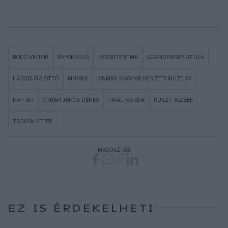
BODÓ VIKTOR
ÉVFORDULÓ
EZTÖRTÉNTMA
GRANDPIERRE ATTILA
HABSBURG OTTÓ
MNMKK
MNMKK MAGYAR NEMZETI MÚZEUM
NAPTÁR
ORBÁN JÁNOS DÉNES
PIKALI GERDA
RUSZT JÓZSEF
TROKÁN PÉTER
MEGOSZTÁS
EZ IS ÉRDEKELHETI