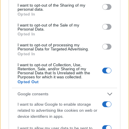
1909 Vidacs Aladár geológus, a recski érclelőhely feltárója
not limited to your visit or usage behaviour. You may click to
I want to opt-out of the Sharing of my
personal data.
grant or deny consent to Google and its third-party tags to
1921 Gérard Debreu Nobel-díjas francia származású amerikai
Opted In
use your data for below specified purposes in below Google
közgazdász, matematikus
consent section.
I want to opt-out of the Sale of my
1924 Mikes Lilla Jászai Mari-díjas színésznő, előadóművész
Personal Data.
Opted In
1924 Eva Marie Saint Oscar-díjas amerikai színésznő
1927
Gina Lollobrigida
olasz filmszínésznő, fotóművész
I want to opt-out of processing my
Personal Data for Targeted Advertising.
1927 Neil Simon amerikai drámaíró, forgatókönyvíró
Opted In
1934 Friedmann Endre Balázs Béla-díjas fotóriporter, az MTI
I want to opt-out of Collection, Use,
örökös tudósítója
Retention, Sale, and/or Sharing of my
Personal Data that Is Unrelated with the
1934 Colin Welland angol színész, író, a
Tűzszekerek
című
Purposes for which it was collected.
Opted Out
film Oscar-díjas forgatókönyvírója
1937
Ruszt József
Kossuth-díjas rendező, színházigazgató
Google consents
1939 Kotschy András Széchenyi-díjas fizikus
I want to allow Google to enable storage
1945 Hranitzky Ágnes Balázs Béla-díjas vágó, rendező
related to advertising like cookies on web or
device identifiers in apps.
1946
Trokán Péter
Jászai Mari-díjas színész, érdemes
művész
I want to allow my user data to be sent to