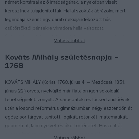
német kortársai az ő imádságának, a nyakában viselt
keresztnek tulajdonították. Hallal szokták ábrázolni, mert
legendája szerint egy darab nekiajándékozott hús
csütörtöktől péntekre virradóra hallá változott.
Érthető, ha Ulrik tisztelete hazánkban, a magyarság körében
nem tudott gyökeret verni, inkább német városainkban
virágzott. A vasi Pereszteg, Hosszúpereszteg középkori
Kováts Mihály születésnapja –
neve Ulrik-patrociniumunkra emlékeztet: Szent Ulreh
1768
Peresztege, Szent Odor Peresztege, Szentodorfalva (1476).
Ulrik volt Fertőmeggyes hajdani templomának is a
KOVÁTS MIHÁLY (Korlát, 1768. július 4. – Mezőcsát, 1851.
védőszentje. Gótikus táblaképe maradt ránk Jánosrét
június 22.) orvos, nyelvújító már fiatalon igen sokoldalú
(Hannesheu, Lucky pri Kremnici) Szent Miklós-oltárán.
tehetségnek bizonyult. A sárospataki és lőcsei tanulóévek
(Szépművészeti Múzeum 1476), Farkas társaságában. Oltára
után a losonci reformárus gimnáziumban négy esztendőn át
volt Kassán (1453), Sopronban (1480). Középkori
egész sor tárgyat tanított: logikát, retorikát, matematikát,
misekönyveink számontartják. Batthyány Boldizsár
geometriát, latin nyelvet és ókortörténetet. Huszonhét
misekönyvének naptárában (1489): Zent Olry pispek napja.
évesen iratkozik be a pesti egyetem orvosi karára, és