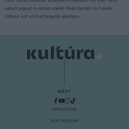
most záruló évadban, amelyekre csaknem 100 ezer néző
váltott jegyet. A nézők szerint Pikali Gerdáé és Fekete
Gáboré volt az évad legjobb alakítása.
NÉPI
IMPRESSZUM
ADATVÉDELEM