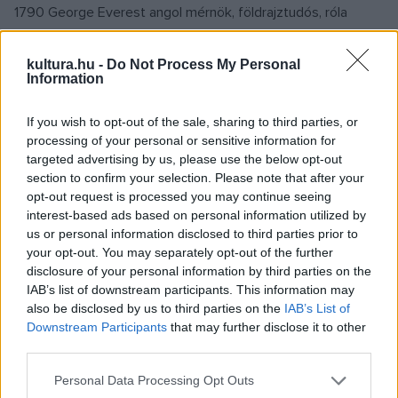
1790 George Everest angol mérnök, földrajztudós, róla
nevezték el a Föld legmagasabb hegycsúcsát
1804 Nathaniel Hawthorne amerikai elbeszélő, író
kultura.hu -
Do Not Process My Personal
Information
1807
Giuseppe Garibaldi
olasz szabadsághős, az egységes
Olaszország egyik megteremtője
If you wish to opt-out of the sale, sharing to third parties, or
1845
Szinyei Merse Pál
festő, a magyar plein air festészet
processing of your personal or sensitive information for
targeted advertising by us, please use the below opt-out
megteremtője
section to confirm your selection. Please note that after your
1849 Bánóczi József filozófus, irodalomtörténész,
opt-out request is processed you may continue seeing
akadémikus
interest-based ads based on personal information utilized by
us or personal information disclosed to third parties prior to
1854 Victor Babeş román orvos, bakteriológus, a kolozsvári
your opt-out. You may separately opt-out of the further
Babeş–Bolyai Tudományegyetem egyik névadója
disclosure of your personal information by third parties on the
1872 Calvin Coolidge amerikai politikus, 1923–29 között az
IAB’s list of downstream participants. This information may
also be disclosed by us to third parties on the
IAB’s List of
Egyesült Államok 30. elnöke
Downstream Participants
that may further disclose it to other
1896 Holenda Barnabás Benedek-rendi pap, tanár, a
third parties.
relativitáselmélet egyik magyarországi megismertetője
Please note that this website/app uses one or more Google
Personal Data Processing Opt Outs
1903
Szervátiusz Jenő
romániai magyar szobrász
services and may gather and store information including but