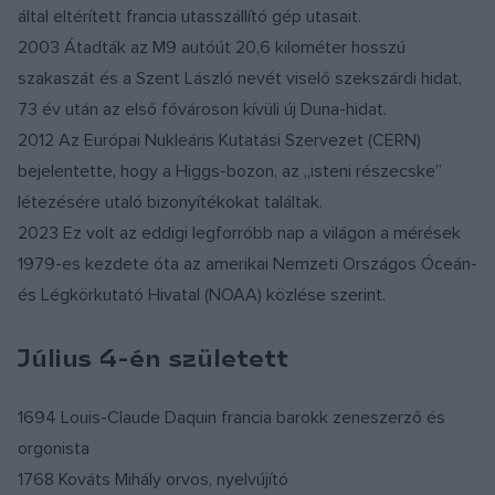
által eltérített francia utasszállító gép utasait.
2003 Átadták az M9 autóút 20,6 kilométer hosszú
szakaszát és a Szent László nevét viselő szekszárdi hidat,
73 év után az első fővároson kívüli új Duna-hidat.
2012 Az Európai Nukleáris Kutatási Szervezet (CERN)
bejelentette, hogy a Higgs-bozon, az „isteni részecske”
létezésére utaló bizonyítékokat találtak.
2023 Ez volt az eddigi legforróbb nap a világon a mérések
1979-es kezdete óta az amerikai Nemzeti Országos Óceán-
és Légkörkutató Hivatal (NOAA) közlése szerint.
Július 4-én született
1694 Louis-Claude Daquin francia barokk zeneszerző és
orgonista
1768 Kováts Mihály orvos, nyelvújító