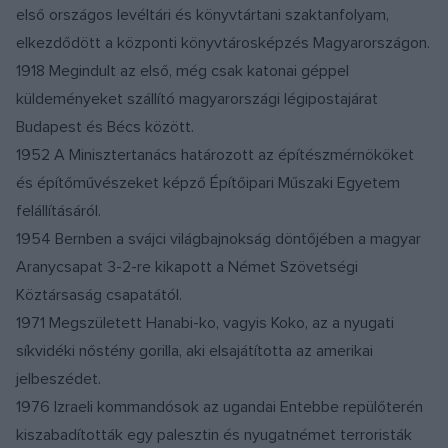
Élete utolsó két évét Mezőcsáton töltötte, önkéntes
első országos levéltári és könyvtártani szaktanfolyam,
visszavonulásban. 740 kötetes értékes könyvgyűjteményét
elkezdődött a központi könyvtárosképzés Magyarországon.
a Sárospatai Kollégiumnak adományozta.
1918 Megindult az első, még csak katonai géppel
küldeményeket szállító magyarországi légipostajárat
Magyar Szabadalmi Hivatal (Források: Évfordulóink a
Budapest és Bécs között.
műszaki és természettudományokban 1993 [Batári Gyula],
1952 A Minisztertanács határozott az építészmérnököket
Magyar Tudóslexikon A-tól Zs-ig)
és építőművészeket képző Építőipari Műszaki Egyetem
felállításáról.
1954 Bernben a svájci világbajnokság döntőjében a magyar
Aranycsapat 3-2-re kikapott a Német Szövetségi
Köztársaság csapatától.
1971 Megszületett Hanabi-ko, vagyis Koko, az a nyugati
síkvidéki nőstény gorilla, aki elsajátította az amerikai
jelbeszédet.
1976 Izraeli kommandósok az ugandai Entebbe repülőterén
kiszabadították egy palesztin és nyugatnémet terroristák