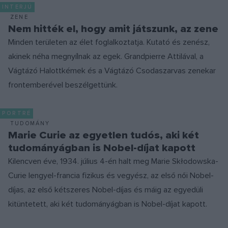
INTERJÚ
ZENE
Nem hitték el, hogy amit játszunk, az zene
Minden területen az élet foglalkoztatja. Kutató és zenész,
akinek néha megnyílnak az egek. Grandpierre Attilával, a
Vágtázó Halottkémek és a Vágtázó Csodaszarvas zenekar
frontemberével beszélgettünk.
PORTRÉ
TUDOMÁNY
Marie Curie az egyetlen tudós, aki két
tudományágban is Nobel-díjat kapott
Kilencven éve, 1934. július 4-én halt meg Marie Skłodowska-
Curie lengyel-francia fizikus és vegyész, az első női Nobel-
díjas, az első kétszeres Nobel-díjas és máig az egyedüli
kitüntetett, aki két tudományágban is Nobel-díjat kapott.