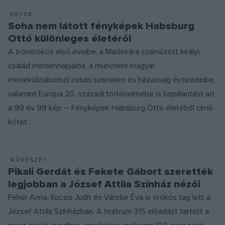
EGYÉB
Soha nem látott fényképek Habsburg
Ottó különleges életéről
A trónörökös első éveibe, a Madeirára száműzött királyi
család mindennapjaiba, a müncheni magyar
menekülttáborból induló szerelem és házasság évtizedeibe,
valamint Európa 20. századi történelmébe is bepillantást ad
a 99 év 99 kép – Fényképek Habsburg Ottó életéből című
kötet.
MŰVÉSZET
Pikali Gerdát és Fekete Gábort szerették
legjobban a József Attila Színház nézői
Fehér Anna, Kocsis Judit és Vándor Éva is örökös tag lett a
József Attila Színházban. A teátrum 315 előadást tartott a