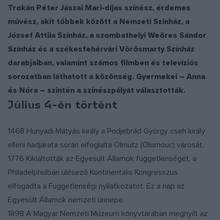
Az emberi élet meghosszabbításának mestersége (1799)
Trokán Péter Jászai Mari-díjas színész, érdemes
társszerzőként. Kiadatlan kéziratait a pannonhalmi könyvtár
Hufeland munkája alapján készült. Egyetemi tankönyvként
művész, akit többek között a Nemzeti Színház, a
őrzi.
használt kémiai összefoglalójának ilyen címet adott: Chémia
József Attila Színház, a szombathelyi Weöres Sándor
vagy a természet titka Gren Fridrik Albert Korát doktor
Színház és a székesfehérvári Vörösmarty Színház
Magyar Szabadalmi Hivatal (Forrás: Évfordulóink 1996.
szerint magyarul (1807). Mint az előszóban kifejti: Én jeget
darabjaiban, valamint számos filmben és televíziós
MTESZ; Magyar életrajzi lexikon; MEK)
törtem, mert legelső magyar Chemiát írtam. Mindent tsupán
sorozatban láthatott a közönség. Gyermekei – Anna
magamnak kellett legelőször kikeresnem a nyelv kebeléből.
és Nóra – szintén a színészpályát választották.
Július 4-én történt
Kováts a himlőoltásnak egyik korai propagálója is volt. Elveit
Értekezés a himlő kiirtásáról című munkájában fejtette ki
(1822). Ásványtannal is foglalkozott; ezt tanúsítja a
1468 Hunyadi Mátyás király a Podjebrád György cseh király
négyrészes Lexicon Mineralogicum enneaglottum. Az első
elleni hadjárata során elfoglalta Olmütz (Olomouc) városát.
magyar törvényszéki orvostani tárgyú munka a Medicina
1776 Kikiáltották az Egyesült Államok függetlenségét, a
Jurensis vagy orvosi törvény tudomány, a táblabíró, bíró,
Philadelphiában ülésező Kontinentális Kongresszus
ügyvéd, törvénytudó, törvénytanuló, orvos, tanuló orvos
elfogadta a Függetlenségi nyilatkozatot. Ez a nap az
uraknak számokra (1828). Gyógyszerészettel foglalkozik
Egyesült Államok nemzeti ünnepe.
Magyar patika című összefoglaló műve.
1898 A Magyar Nemzeti Múzeum könyvtárában megnyílt az